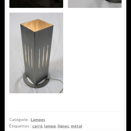
Catégorie :
Lampes
Étiquettes :
carré
,
lampe
,
lignes
,
métal