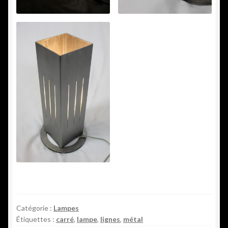
Catégorie :
Lampes
Étiquettes :
carré
,
lampe
,
lignes
,
métal